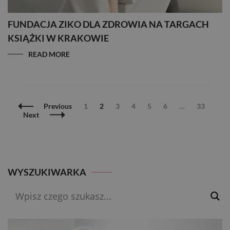
FUNDACJA ZIKO DLA ZDROWIA NA TARGACH
KSIĄŻKI W KRAKOWIE
READ MORE
Posts
Page
Page
Page
Page
Page
Page
Page
Previous
1
2
3
4
5
6
…
33
Navigation
Next
WYSZUKIWARKA