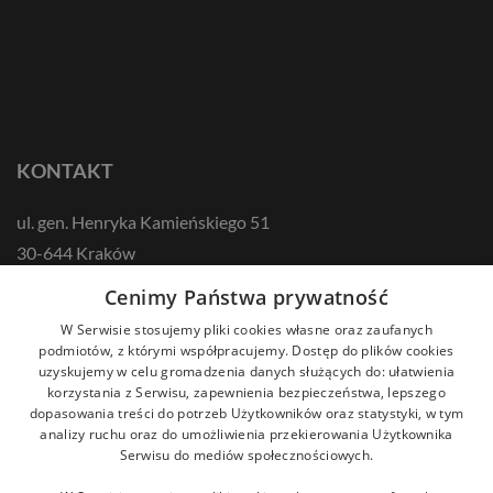
KONTAKT
ul. gen. Henryka Kamieńskiego 51
30-644 Kraków
tel.: +48 12 687 57 00
Cenimy Państwa prywatność
kontakt@zikodlazdrowia.org
W Serwisie stosujemy pliki cookies własne oraz zaufanych
podmiotów, z którymi współpracujemy. Dostęp do plików cookies
uzyskujemy w celu gromadzenia danych służących do: ułatwienia
DOWIEDZ SIĘ WIĘCEJ!
korzystania z Serwisu, zapewnienia bezpieczeństwa, lepszego
dopasowania treści do potrzeb Użytkowników oraz statystyki, w tym
analizy ruchu oraz do umożliwienia przekierowania Użytkownika
Serwisu do mediów społecznościowych.