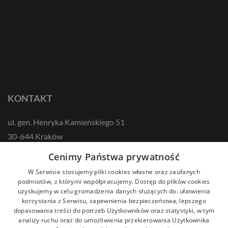
KONTAKT
ul. gen. Henryka Kamieńskiego 51
30-644 Kraków
tel.: +48 12 687 57 00
Cenimy Państwa prywatność
kontakt@zikodlazdrowia.org
W Serwisie stosujemy pliki cookies własne oraz zaufanych
podmiotów, z którymi współpracujemy. Dostęp do plików cookies
uzyskujemy w celu gromadzenia danych służących do: ułatwienia
DOWIEDZ SIĘ WIĘCEJ!
korzystania z Serwisu, zapewnienia bezpieczeństwa, lepszego
dopasowania treści do potrzeb Użytkowników oraz statystyki, w tym
analizy ruchu oraz do umożliwienia przekierowania Użytkownika