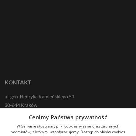
KONTAKT
ul. gen. Henryka Kamieńskiego 51
30-644 Kraków
tel.: +48 12 687 57 00
Cenimy Państwa prywatność
kontakt@zikodlazdrowia.org
W Serwisie stosujemy pliki cookies własne oraz zaufanych
podmiotów, z którymi współpracujemy. Dostęp do plików cookies