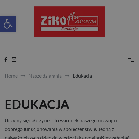
Skip
to
content
Otwórz pasek narzędzi
Ziko dla zdrowia
Home
Nasze działania
Edukacja
EDUKACJA
Uczymy się całe życie – to warunek naszego rozwoju i
dobrego funkcjonowania w społeczeństwie. Jedną z
najważniejszych dziedzin wiedzy, jaką powinniśmy zgłębiać