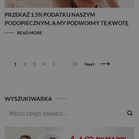
PRZEKAŻ 1,5% PODATKU NASZYM
PODOPIECZNYM, A MY PODWOIMY TĘ KWOTĘ
READ MORE
Posts
Page
Page
Page
Page
Page
Page
1
2
3
4
5
…
33
Next
Navigation
WYSZUKIWARKA