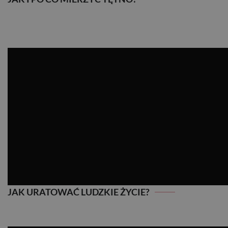
JAK I PO CO MIERZYĆ TĘTNO?
JAK URATOWAĆ LUDZKIE ŻYCIE?