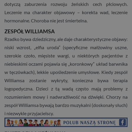
dotyczą zaburzenia rozwoju żeńskich cech płciowych.
Leczenie ma charakter objawowy – korekta wad, leczenie
hormonalne. Choroba nie jest śmiertelna.
ZESPÓŁ WILLIAMSA
Rzadko bywa dziedziczny, ale daje charakterystyczne objawy:
niski wzrost, „elfia uroda” (specyficzne małżowiny uszne,
szerokie czoło, mięsiste wargi, u niektórych pacjentów z
niebieskimi oczami pojawia się „koronkowy” układ barwnika
w tęczówkach), lekkie upośledzenie umysłowe. Kiedy zespół
Williamsa zostanie wykryty, konieczna bywa terapia
logopedyczna. Dzieci z tą wadą często mają problemy z
rozumieniem mowy i nadwrażliwość na dźwięki. Chorzy na
zespół Williamsa bywają bardzo muzykalni (doskonały słuch)
i niezwykle przyjacielscy.