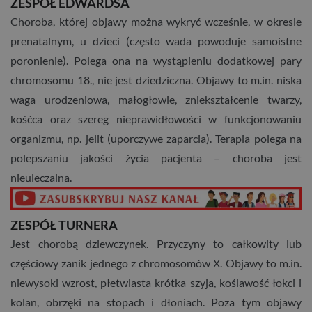
ZESPÓŁ EDWARDSA
Choroba, której objawy można wykryć wcześnie, w okresie
prenatalnym, u dzieci (często wada powoduje samoistne
poronienie). Polega ona na wystąpieniu dodatkowej pary
chromosomu 18., nie jest dziedziczna. Objawy to m.in. niska
waga urodzeniowa, małogłowie, zniekształcenie twarzy,
kośćca oraz szereg nieprawidłowości w funkcjonowaniu
organizmu, np. jelit (uporczywe zaparcia). Terapia polega na
polepszaniu jakości życia pacjenta – choroba jest
nieuleczalna.
ZESPÓŁ TURNERA
Jest chorobą dziewczynek. Przyczyny to całkowity lub
częściowy zanik jednego z chromosomów X. Objawy to m.in.
niewysoki wzrost, płetwiasta krótka szyja, koślawość łokci i
kolan, obrzęki na stopach i dłoniach. Poza tym objawy