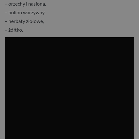
– orzechy i nasiona,
– bulion warzywny,
– herbaty ziołowe,
– żółtko.