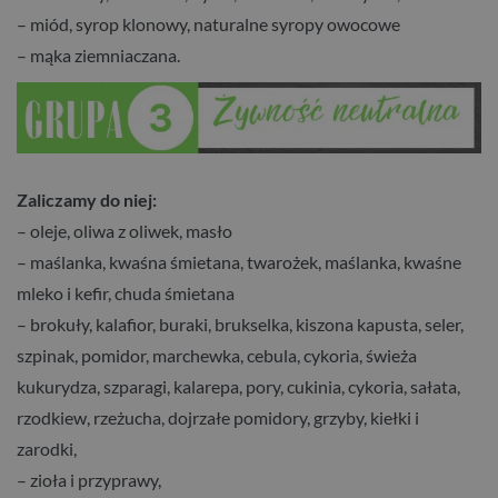
– miód, syrop klonowy, naturalne syropy owocowe
– mąka ziemniaczana.
Zaliczamy do niej:
– oleje, oliwa z oliwek, masło
– maślanka, kwaśna śmietana, twarożek, maślanka, kwaśne
mleko i kefir, chuda śmietana
– brokuły, kalafior, buraki, brukselka, kiszona kapusta, seler,
szpinak, pomidor, marchewka, cebula, cykoria, świeża
kukurydza, szparagi, kalarepa, pory, cukinia, cykoria, sałata,
rzodkiew, rzeżucha, dojrzałe pomidory, grzyby, kiełki i
zarodki,
– zioła i przyprawy,