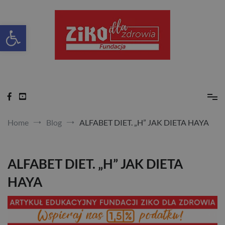
Skip
to
content
Otwórz pasek narzędzi
Ziko dla zdrowia
Home
Blog
ALFABET DIET. „H” JAK DIETA HAYA
ALFABET DIET. „H” JAK DIETA
HAYA