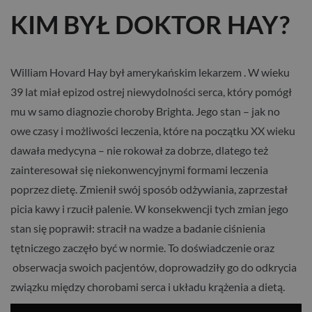
KIM BYŁ DOKTOR HAY?
William Hovard Hay był amerykańskim lekarzem . W wieku
39 lat miał epizod ostrej niewydolności serca, który pomógł
mu w samo diagnozie choroby Brighta. Jego stan – jak no
owe czasy i możliwości leczenia, które na początku XX wieku
dawała medycyna – nie rokował za dobrze, dlatego też
zainteresował się niekonwencyjnymi formami leczenia
poprzez dietę. Zmienił swój sposób odżywiania, zaprzestał
picia kawy i rzucił palenie. W konsekwencji tych zmian jego
stan się poprawił: stracił na wadze a badanie ciśnienia
tętniczego zaczęło być w normie. To doświadczenie oraz
obserwacja swoich pacjentów, doprowadziły go do odkrycia
związku między chorobami serca i układu krążenia a dietą.