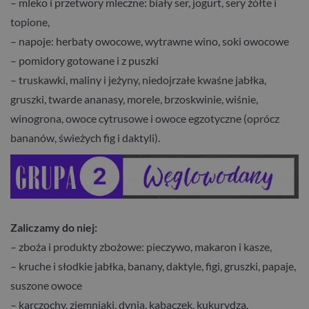
– mleko i przetwory mleczne: biały ser, jogurt, sery żółte i
topione,
– napoje: herbaty owocowe, wytrawne wino, soki owocowe
– pomidory gotowane i z puszki
– truskawki, maliny i jeżyny, niedojrzałe kwaśne jabłka,
gruszki, twarde ananasy, morele, brzoskwinie, wiśnie,
winogrona, owoce cytrusowe i owoce egzotyczne (oprócz
bananów, świeżych fig i daktyli).
Zaliczamy do niej:
– zboża i produkty zbożowe: pieczywo, makaron i kasze,
– kruche i słodkie jabłka, banany, daktyle, figi, gruszki, papaje,
suszone owoce
– karczochy, ziemniaki, dynia, kabaczek, kukurydza,