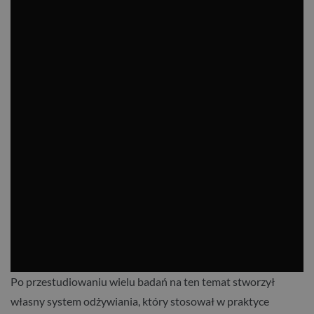
Po przestudiowaniu wielu badań na ten temat stworzył
własny system odżywiania, który stosował w praktyce