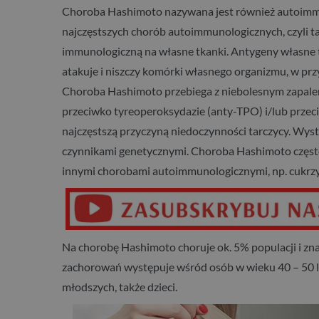
Choroba Hashimoto nazywana jest również autoimmun
najczęstszych chorób autoimmunologicznych, czyli ta
immunologiczną na własne tkanki. Antygeny własne 
atakuje i niszczy komórki własnego organizmu, w pr
Choroba Hashimoto przebiega z niebolesnym zapaleni
przeciwko tyreoperoksydazie (anty-TPO) i/lub przec
najczęstszą przyczyną niedoczynności tarczycy. Wys
czynnikami genetycznymi. Choroba Hashimoto często 
innymi chorobami autoimmunologicznymi, np. cukrzyc
Na chorobę Hashimoto choruje ok. 5% populacji i zna
zachorowań występuje wśród osób w wieku 40 – 50 la
młodszych, także dzieci.