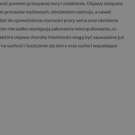
enność pomimo przespanej nocy i osłabienie. Objawy związane
iem procesów myślowych, obniżeniem nastroju, a nawet
ić do spowolnienia czynności pracy serca oraz obniżenia
moto nierzadko występują zaburzenia miesiączkowania, co
iektóre objawy choroby Hashimoto mogą być zauważalne już
na suchość i łuszczenie się skóry oraz suche i wypadające