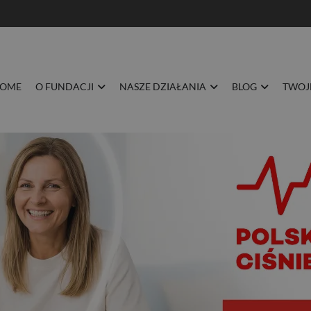
BLOG
TWOJE ZDROWIE
DOŁĄCZ DO NAS
KONTAKT
OME
O FUNDACJI
NASZE DZIAŁANIA
BLOG
TWOJ