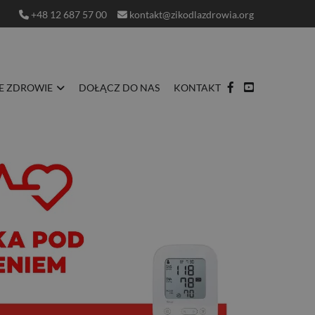
+48 12 687 57 00
kontakt@zikodlazdrowia.org
E ZDROWIE
DOŁĄCZ DO NAS
KONTAKT