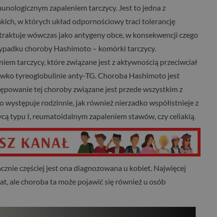
ologicznym zapaleniem tarczycy. Jest to jedna z
kich, w których układ odpornościowy traci tolerancję
traktuje wówczas jako antygeny obce, w konsekwencji czego
zypadku choroby Hashimoto – komórki tarczycy.
em tarczycy, które związane jest z aktywnością przeciwciał
iwko tyreoglobulinie anty-TG. Choroba Hashimoto jest
tępowanie tej choroby związane jest przede wszystkim z
występuje rodzinnie, jak również nierzadko współistnieje z
ą typu I, reumatoidalnym zapaleniem stawów, czy celiakią.
cznie częściej jest ona diagnozowana u kobiet. Najwięcej
t, ale choroba ta może pojawić się również u osób