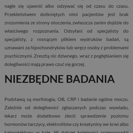
nagle się ujawnić albo odzywać się od czasu do czasu.
Przekleństwem dotkniętych nimi pacjentów jest brak
zrozumienia ze strony otoczenia, zwłaszcza zanim dojdzie do
właściwego rozpoznania. Odsyłani od specjalisty do
specjalisty, z rosnącym plikiem wydruków badań, są
uznawani za hipochondryków lub wręcz osoby z problemami
psychicznymi. Zresztą nic dziwnego, wraz z pogłębianiem się
dolegliwości mają prawo czuć się gorzej.
NIEZBĘDNE BADANIA
Podstawą są morfologia, OB, CRP i badanie ogólne moczu.
Zależnie od dolegliwości zgłaszanych podczas wywiadu,
lekarz może dodatkowo zlecić sprawdzenie poziomu
hormonów tarczycy, elektrolitów czy kreatyniny we krwi albo
kalprotektyny w kale. W dalszej kolejności przeprowadzi