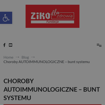
Skip
to
content
Otwórz pasek narzędzi
Ziko dla zdrowia
Home
Blog
Choroby AUTOIMMUNOLOGICZNE – bunt systemu
CHOROBY
AUTOIMMUNOLOGICZNE – BUNT
SYSTEMU