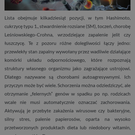
Lista obejmuje kilkadziesiąt pozycji, w tym Hashimoto,
cukrzycę typu 1., stwardnienie rozsiane (SM), toczeń, chorobę
Leśniowskiego-Crohna, wrzodziejące zapalenie jelit czy
łuszczycę. Te z pozoru różne dolegliwości łączy jedno:
przewlekły stan zapalny wywołany przez wadliwie działające
komórki układu odpornościowego, które rozpoznają
struktury własnego organizmu jako zagrażające ustrojowi.
Dlatego nazywane są chorobami autoagresywnymi. Ich
przyczyn może być wiele. Schorzenia można odziedziczyć, ale
otrzymanie „felernych” genów w spadku po np. rodzicach
wcale nie musi automatycznie oznaczać zachorowania.
Aktywują je przebyte zakażenia wirusowe czy bakteryjne,
silny stres, palenie papierosów, oparta na wysoko
przetworzonych produktach dieta lub niedobory witamin,