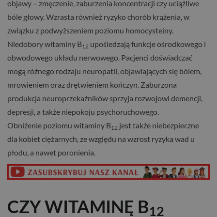
objawy – zmęczenie, zaburzenia koncentracji czy uciążliwe
bóle głowy. Wzrasta również ryzyko chorób krążenia, w
związku z podwyższeniem poziomu homocysteiny.
Niedobory witaminy B
upośledzają funkcje ośrodkowego i
12
obwodowego układu nerwowego. Pacjenci doświadczać
mogą różnego rodzaju neuropatii, objawiających się bólem,
mrowieniem oraz drętwieniem kończyn. Zaburzona
produkcja neuroprzekaźników sprzyja rozwojowi demencji,
depresji, a także niepokoju psychoruchowego.
Obniżenie poziomu witaminy B
jest także niebezpieczne
12
dla kobiet ciężarnych, ze względu na wzrost ryzyka wad u
płodu, a nawet poronienia.
CZY WITAMINĘ B
12