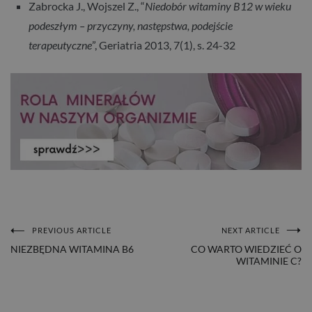
Zabrocka J., Wojszel Z., “
Niedobór witaminy B12 w wieku
podeszłym – przyczyny, następstwa, podejście
terapeutyczne
”, Geriatria 2013, 7(1), s. 24-32
PREVIOUS ARTICLE
NEXT ARTICLE
NAWIGACJA
NIEZBĘDNA WITAMINA B6
CO WARTO WIEDZIEĆ O
WITAMINIE C?
WPISU