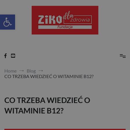
Skip
to
content
Otwórz pasek narzędzi
Ziko dla zdrowia
Home
Blog
CO TRZEBA WIEDZIEĆ O WITAMINIE B12?
CO TRZEBA WIEDZIEĆ O
WITAMINIE B12?