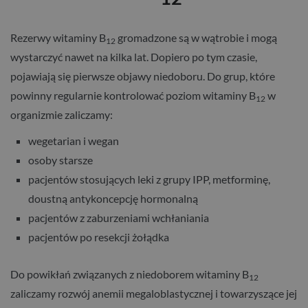
Rezerwy witaminy B
gromadzone są w wątrobie i mogą
12
wystarczyć nawet na kilka lat. Dopiero po tym czasie,
pojawiają się pierwsze objawy niedoboru. Do grup, które
powinny regularnie kontrolować poziom witaminy B
w
12
organizmie zaliczamy:
wegetarian i wegan
osoby starsze
pacjentów stosujących leki z grupy IPP, metforminę,
doustną antykoncepcję hormonalną
pacjentów z zaburzeniami wchłaniania
pacjentów po resekcji żołądka
Do powikłań związanych z niedoborem witaminy B
12
zaliczamy rozwój anemii megaloblastycznej i towarzyszące jej