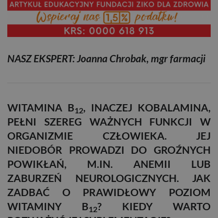
NASZ EKSPERT:
Joanna Chrobak,
mgr farmacji
WITAMINA B
, INACZEJ KOBALAMINA,
12
PEŁNI SZEREG WAŻNYCH FUNKCJI W
ORGANIZMIE CZŁOWIEKA. JEJ
NIEDOBÓR PROWADZI DO GROŹNYCH
POWIKŁAŃ, M.IN. ANEMII LUB
ZABURZEŃ NEUROLOGICZNYCH. JAK
ZADBAĆ O PRAWIDŁOWY POZIOM
WITAMINY B
? KIEDY WARTO
12