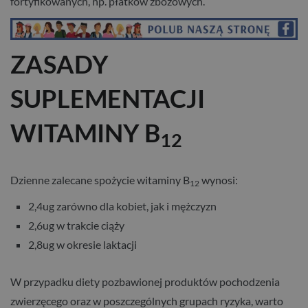
fortyfikowanych, np. płatków zbożowych.
ZASADY
SUPLEMENTACJI
WITAMINY B
12
Dzienne zalecane spożycie witaminy B
wynosi:
12
2,4ug zarówno dla kobiet, jak i mężczyzn
2,6ug w trakcie ciąży
2,8ug w okresie laktacji
W przypadku diety pozbawionej produktów pochodzenia
zwierzęcego oraz w poszczególnych grupach ryzyka, warto