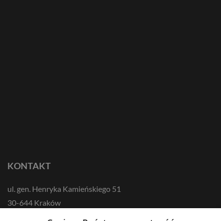
KONTAKT
ul. gen. Henryka Kamieńskiego 51
30-644 Kraków
tel.: +48 12 687 57 00