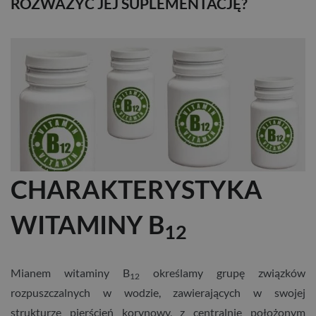
ROZWAŻYĆ JEJ SUPLEMENTACJĘ?
CHARAKTERYSTYKA
WITAMINY B
12
Mianem witaminy B
określamy grupę związków
12
rozpuszczalnych w wodzie, zawierających w swojej
strukturze pierścień korynowy, z centralnie położonym