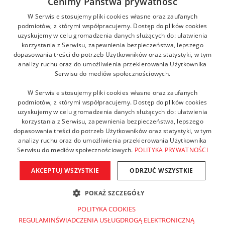
Cenimy Państwa prywatność
kontakt@zikodlazdrowia.org
W Serwisie stosujemy pliki cookies własne oraz zaufanych
podmiotów, z którymi współpracujemy. Dostęp do plików cookies
uzyskujemy w celu gromadzenia danych służących do: ułatwienia
DOWIEDZ SIĘ WIĘCEJ!
korzystania z Serwisu, zapewnienia bezpieczeństwa, lepszego
dopasowania treści do potrzeb Użytkowników oraz statystyki, w tym
analizy ruchu oraz do umożliwienia przekierowania Użytkownika
Serwisu do mediów społecznościowych.
W Serwisie stosujemy pliki cookies własne oraz zaufanych
podmiotów, z którymi współpracujemy. Dostęp do plików cookies
uzyskujemy w celu gromadzenia danych służących do: ułatwienia
korzystania z Serwisu, zapewnienia bezpieczeństwa, lepszego
dopasowania treści do potrzeb Użytkowników oraz statystyki, w tym
analizy ruchu oraz do umożliwienia przekierowania Użytkownika
Serwisu do mediów społecznościowych.
POLITYKA PRYWATNOŚCI
AKCEPTUJ WSZYSTKIE
ODRZUĆ WSZYSTKIE
Copyright © 2021 Fundacja ZIKO dla zdrowia. Wszelkie prawa
zastrzeżone. Powered by AMGS.
POKAŻ SZCZEGÓŁY
POLITYKA COOKIES
REGULAMINŚWIADCZENIA USŁUGDROGĄ ELEKTRONICZNĄ