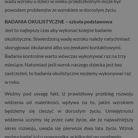
wada wzroku u dzieci w wieku przedszkolnym może być
powodem problemów ze wzrokiem w dorosłym życiu.
BADANIA OKULISTYCZNE – szkoła podstawowa
Jest to najlepszy czas aby wykonać kolejne badanie
okulistyczne. Stwierdzoną wadę wzroku należy natychmiast
skorygować okularami albo soczewkami kontaktowymi.
Badania kontrolne warto wówczas wykonywać raz na trzy
miesiące. Natomiast jeśli wzrok naszego dziecka jest bez
zastrzeżeń, to badania okulistyczne możemy wykonywać raz
w roku.
Weźmy pod uwagę fakt, iż prawidłowy przebieg rozwoju
widzenia od maleńkości, wpływa na to, jakim wzrokiem
będziemy się cieszyć w dorosłym życiu. Umiejętności
widzenia uczymy się przez całe życie, ale za najważniejszy
okres rozwoju, uważa się pierwsze dwa lata życia. Wzrok
można badać już u noworodka, w kilka dni po urodzeniu.