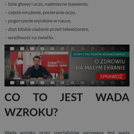
– bóle głowy i oczu, nadmierne łzawienie,
– częste mrużenie, pocieranie oczu,
– pogorszenie wyników w nauce,
– zbyt bliskie siadanie przed telewizorem,
– wrażliwość na światło.
CO TO JEST WADA
WZROKU?
Wada wzroku przez specjalistów nazywana jest wadą