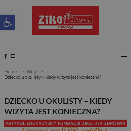
Skip
to
content
Otwórz pasek narzędzi
Ziko dla zdrowia
Home
Blog
Dziecko u okulisty – kiedy wizyta jest konieczna?
DZIECKO U OKULISTY – KIEDY
WIZYTA JEST KONIECZNA?