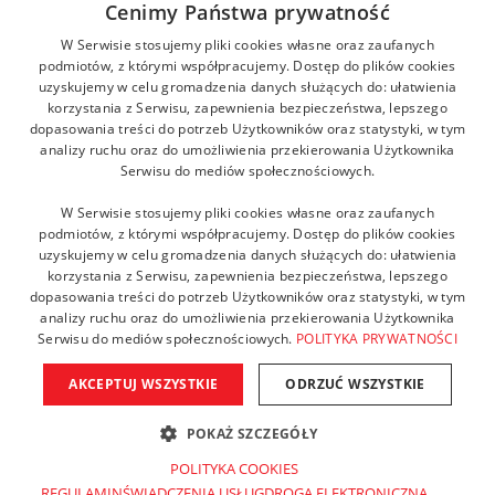
Cenimy Państwa prywatność
kontakt@zikodlazdrowia.org
W Serwisie stosujemy pliki cookies własne oraz zaufanych
podmiotów, z którymi współpracujemy. Dostęp do plików cookies
uzyskujemy w celu gromadzenia danych służących do: ułatwienia
DOWIEDZ SIĘ WIĘCEJ!
korzystania z Serwisu, zapewnienia bezpieczeństwa, lepszego
dopasowania treści do potrzeb Użytkowników oraz statystyki, w tym
analizy ruchu oraz do umożliwienia przekierowania Użytkownika
Serwisu do mediów społecznościowych.
W Serwisie stosujemy pliki cookies własne oraz zaufanych
podmiotów, z którymi współpracujemy. Dostęp do plików cookies
uzyskujemy w celu gromadzenia danych służących do: ułatwienia
korzystania z Serwisu, zapewnienia bezpieczeństwa, lepszego
dopasowania treści do potrzeb Użytkowników oraz statystyki, w tym
analizy ruchu oraz do umożliwienia przekierowania Użytkownika
Serwisu do mediów społecznościowych.
POLITYKA PRYWATNOŚCI
AKCEPTUJ WSZYSTKIE
ODRZUĆ WSZYSTKIE
Copyright © 2021 Fundacja ZIKO dla zdrowia. Wszelkie prawa
POKAŻ SZCZEGÓŁY
zastrzeżone. Powered by AMGS.
POLITYKA COOKIES
REGULAMINŚWIADCZENIA USŁUGDROGĄ ELEKTRONICZNĄ