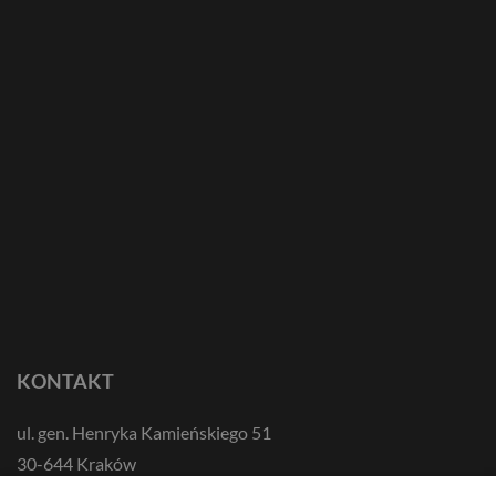
KONTAKT
ul. gen. Henryka Kamieńskiego 51
30-644 Kraków
tel.: +48 12 687 57 00