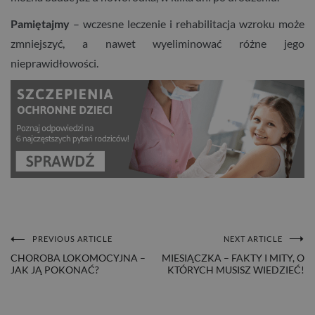
Pamiętajmy
– wczesne leczenie i rehabilitacja wzroku może
zmniejszyć, a nawet wyeliminować różne jego
nieprawidłowości.
PREVIOUS ARTICLE
NEXT ARTICLE
NAWIGACJA
CHOROBA LOKOMOCYJNA –
MIESIĄCZKA – FAKTY I MITY, O
JAK JĄ POKONAĆ?
KTÓRYCH MUSISZ WIEDZIEĆ!
WPISU