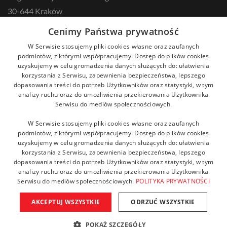
30-644 Kraków
tel.: +48 12 687 57 00
Cenimy Państwa prywatność
kontakt@zikodlazdrowia.org
W Serwisie stosujemy pliki cookies własne oraz zaufanych
podmiotów, z którymi współpracujemy. Dostęp do plików cookies
uzyskujemy w celu gromadzenia danych służących do: ułatwienia
DOWIEDZ SIĘ WIĘCEJ!
korzystania z Serwisu, zapewnienia bezpieczeństwa, lepszego
dopasowania treści do potrzeb Użytkowników oraz statystyki, w tym
analizy ruchu oraz do umożliwienia przekierowania Użytkownika
Serwisu do mediów społecznościowych.
W Serwisie stosujemy pliki cookies własne oraz zaufanych
podmiotów, z którymi współpracujemy. Dostęp do plików cookies
uzyskujemy w celu gromadzenia danych służących do: ułatwienia
korzystania z Serwisu, zapewnienia bezpieczeństwa, lepszego
dopasowania treści do potrzeb Użytkowników oraz statystyki, w tym
analizy ruchu oraz do umożliwienia przekierowania Użytkownika
Serwisu do mediów społecznościowych.
POLITYKA PRYWATNOŚCI
AKCEPTUJ WSZYSTKIE
ODRZUĆ WSZYSTKIE
Copyright © 2021 Fundacja ZIKO dla zdrowia. Wszelkie prawa
zastrzeżone. Powered by AMGS.
POKAŻ SZCZEGÓŁY