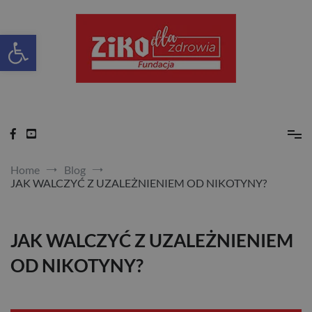
Skip
to
content
Otwórz pasek narzędzi
Ziko dla zdrowia
Home
Blog
JAK WALCZYĆ Z UZALEŻNIENIEM OD NIKOTYNY?
JAK WALCZYĆ Z UZALEŻNIENIEM
OD NIKOTYNY?