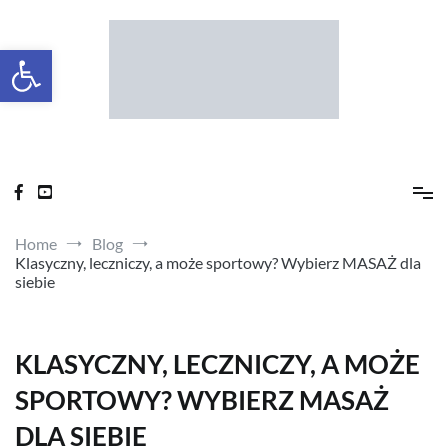
Skip
to
content
Otwórz pasek narzędzi
Ziko dla zdrowia
Home
Blog
Klasyczny, leczniczy, a może sportowy? Wybierz MASAŻ dla
siebie
KLASYCZNY, LECZNICZY, A MOŻE
SPORTOWY? WYBIERZ MASAŻ
DLA SIEBIE