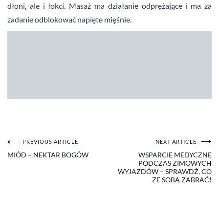
dłoni, ale i łokci. Masaż ma działanie odprężające i ma za
zadanie odblokować napięte mięśnie.
PREVIOUS ARTICLE
NEXT ARTICLE
NAWIGACJA
MIÓD – NEKTAR BOGÓW
WSPARCIE MEDYCZNE
PODCZAS ZIMOWYCH
WPISU
WYJAZDÓW – SPRAWDŹ, CO
ZE SOBĄ ZABRAĆ!