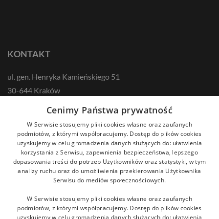
KONTAKT
ul. gen. Henryka Kamieńskiego 51
30-644 Kraków
tel.: +48 12 687 57 00
Cenimy Państwa prywatność
kontakt@zikodlazdrowia.org
W Serwisie stosujemy pliki cookies własne oraz zaufanych
podmiotów, z którymi współpracujemy. Dostęp do plików cookies
uzyskujemy w celu gromadzenia danych służących do: ułatwienia
DOWIEDZ SIĘ WIĘCEJ!
korzystania z Serwisu, zapewnienia bezpieczeństwa, lepszego
dopasowania treści do potrzeb Użytkowników oraz statystyki, w tym
analizy ruchu oraz do umożliwienia przekierowania Użytkownika
Serwisu do mediów społecznościowych.
W Serwisie stosujemy pliki cookies własne oraz zaufanych
podmiotów, z którymi współpracujemy. Dostęp do plików cookies
uzyskujemy w celu gromadzenia danych służących do: ułatwienia