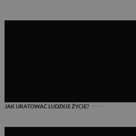
JAK I PO CO MIERZYĆ TĘTNO?
JAK URATOWAĆ LUDZKIE ŻYCIE?