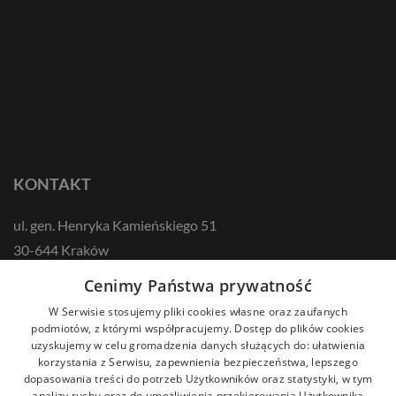
KONTAKT
ul. gen. Henryka Kamieńskiego 51
30-644 Kraków
tel.: +48 12 687 57 00
Cenimy Państwa prywatność
kontakt@zikodlazdrowia.org
W Serwisie stosujemy pliki cookies własne oraz zaufanych
podmiotów, z którymi współpracujemy. Dostęp do plików cookies
uzyskujemy w celu gromadzenia danych służących do: ułatwienia
DOWIEDZ SIĘ WIĘCEJ!
korzystania z Serwisu, zapewnienia bezpieczeństwa, lepszego
dopasowania treści do potrzeb Użytkowników oraz statystyki, w tym
analizy ruchu oraz do umożliwienia przekierowania Użytkownika