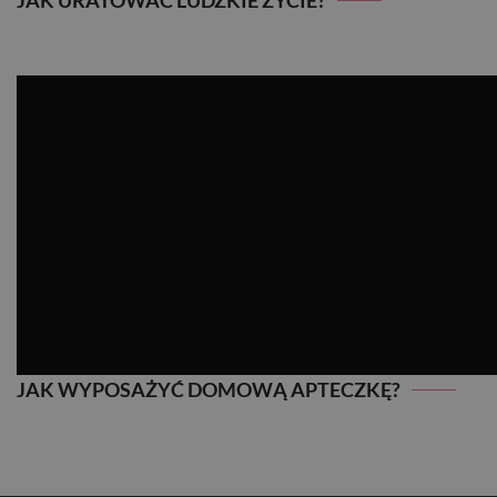
JAK URATOWAĆ LUDZKIE ŻYCIE?
JAK WYPOSAŻYĆ DOMOWĄ APTECZKĘ?
JAK WYPOSAŻYĆ DOMOWĄ APTECZKĘ?