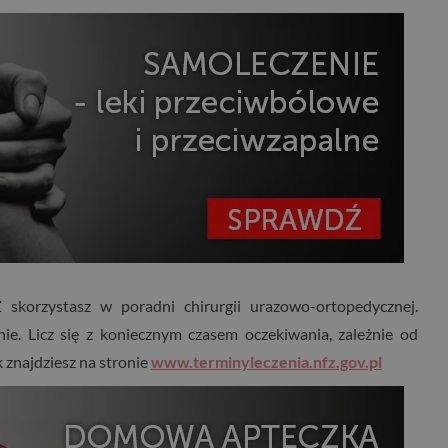
korzystasz w poradni chirurgii urazowo-ortopedycznej.
ie. Licz się z koniecznym czasem oczekiwania, zależnie od
k znajdziesz na stronie
www.terminyleczenia.nfz.gov.pl