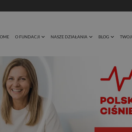
BLOG
TWOJE ZDROWIE
DOŁĄCZ DO NAS
KONTAKT
OME
O FUNDACJI
NASZE DZIAŁANIA
BLOG
TWOJ