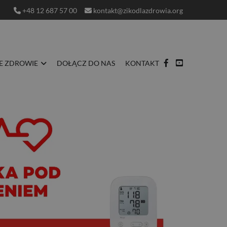
+48 12 687 57 00
kontakt@zikodlazdrowia.org
E ZDROWIE
DOŁĄCZ DO NAS
KONTAKT