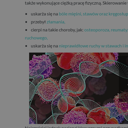
także wykonujące ciężką pracę fizyczną. Skierowanie t
• uskarża się na
bóle mięśni, stawów oraz kręgosłup
• przebył
złamania,
• cierpi na takie choroby, jak:
osteoporoza, reumatyz
ruchowego,
• uskarża się na
nieprawidłowe ruchy w stawach i i
Najczęściej jednak pacjenci klasycznymi przypadkami