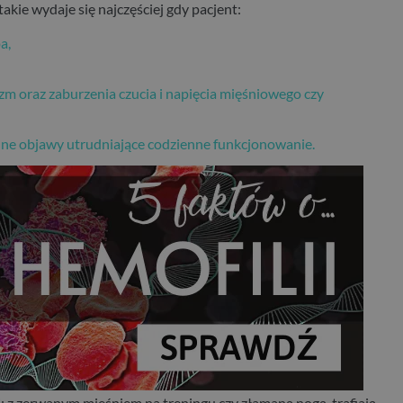
akie wydaje się najczęściej gdy pacjent:
a,
m oraz zaburzenia czucia i napięcia mięśniowego czy
nne objawy utrudniające codzienne funkcjonowanie.
: z zerwanym mięśniem na treningu czy złamaną nogą, trafiają