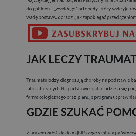
do gabinetu „zwykłego” ortopedy, który wykryje rów
wadę postawy, doradzi, jak zapobiegać przeciążenio
JAK LECZY TRAUMA
Traumatolodzy
diagnozują choroby na podstawie bad
laboratoryjnych.Na podstawie badań
udziela się pa
farmakologicznego oraz planuje program usprawniani
GDZIE SZUKAĆ POM
Z urazem zgłoś się do najbliższego szpitala państwo