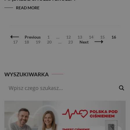
READ MORE
Posts
Page
Page
Page
Page
Page
Page
Previous
1
…
12
13
14
15
16
Navigation
Page
Page
Page
Page
Page
17
18
19
20
…
23
Next
WYSZUKIWARKA