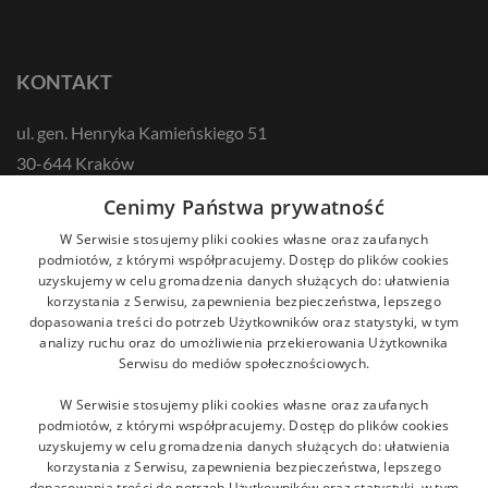
KONTAKT
ul. gen. Henryka Kamieńskiego 51
30-644 Kraków
tel.: +48 12 687 57 00
Cenimy Państwa prywatność
kontakt@zikodlazdrowia.org
W Serwisie stosujemy pliki cookies własne oraz zaufanych
podmiotów, z którymi współpracujemy. Dostęp do plików cookies
uzyskujemy w celu gromadzenia danych służących do: ułatwienia
DOWIEDZ SIĘ WIĘCEJ!
korzystania z Serwisu, zapewnienia bezpieczeństwa, lepszego
dopasowania treści do potrzeb Użytkowników oraz statystyki, w tym
analizy ruchu oraz do umożliwienia przekierowania Użytkownika
Serwisu do mediów społecznościowych.
W Serwisie stosujemy pliki cookies własne oraz zaufanych
podmiotów, z którymi współpracujemy. Dostęp do plików cookies
uzyskujemy w celu gromadzenia danych służących do: ułatwienia
korzystania z Serwisu, zapewnienia bezpieczeństwa, lepszego
dopasowania treści do potrzeb Użytkowników oraz statystyki, w tym