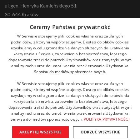
ul. gen. Henryka Kamieńskiego 51
30-644 Kraków
tel.: +48 12 687 57 00
Cenimy Państwa prywatność
kontakt@zikodlazdrowia.org
W Serwisie stosujemy pliki cookies własne oraz zaufanych
podmiotów, z którymi współpracujemy. Dostęp do plików cookies
uzyskujemy w celu gromadzenia danych służących do: ułatwienia
DOWIEDZ SIĘ WIĘCEJ!
korzystania z Serwisu, zapewnienia bezpieczeństwa, lepszego
dopasowania treści do potrzeb Użytkowników oraz statystyki, w tym
analizy ruchu oraz do umożliwienia przekierowania Użytkownika
Serwisu do mediów społecznościowych.
W Serwisie stosujemy pliki cookies własne oraz zaufanych
podmiotów, z którymi współpracujemy. Dostęp do plików cookies
uzyskujemy w celu gromadzenia danych służących do: ułatwienia
korzystania z Serwisu, zapewnienia bezpieczeństwa, lepszego
dopasowania treści do potrzeb Użytkowników oraz statystyki, w tym
analizy ruchu oraz do umożliwienia przekierowania Użytkownika
Serwisu do mediów społecznościowych.
POLITYKA PRYWATNOŚCI
AKCEPTUJ WSZYSTKIE
ODRZUĆ WSZYSTKIE
Copyright © 2021 Fundacja ZIKO dla zdrowia. Wszelkie prawa