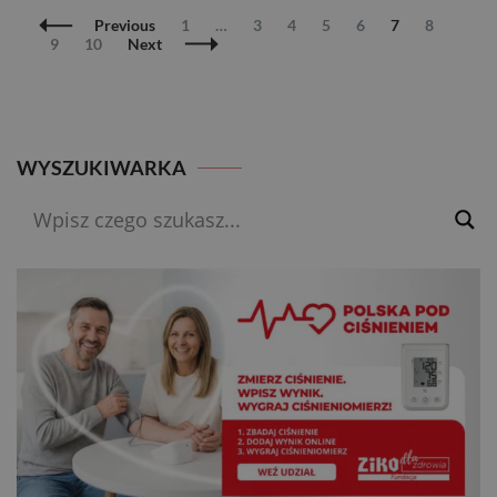
Posts
Page
Page
Page
Page
Page
Page
Page
Previous
1
…
3
4
5
6
7
8
Navigation
Page
Page
9
10
Next
WYSZUKIWARKA