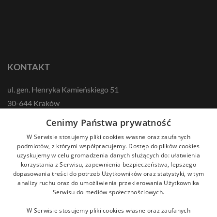
KONTAKT
ul. gen. Henryka Kamieńskiego 51
30-644 Kraków
tel.: +48 12 687 57 00
Cenimy Państwa prywatność
kontakt@zikodlazdrowia.org
W Serwisie stosujemy pliki cookies własne oraz zaufanych
podmiotów, z którymi współpracujemy. Dostęp do plików cookies
uzyskujemy w celu gromadzenia danych służących do: ułatwienia
DOWIEDZ SIĘ WIĘCEJ!
korzystania z Serwisu, zapewnienia bezpieczeństwa, lepszego
dopasowania treści do potrzeb Użytkowników oraz statystyki, w tym
analizy ruchu oraz do umożliwienia przekierowania Użytkownika
Serwisu do mediów społecznościowych.
W Serwisie stosujemy pliki cookies własne oraz zaufanych