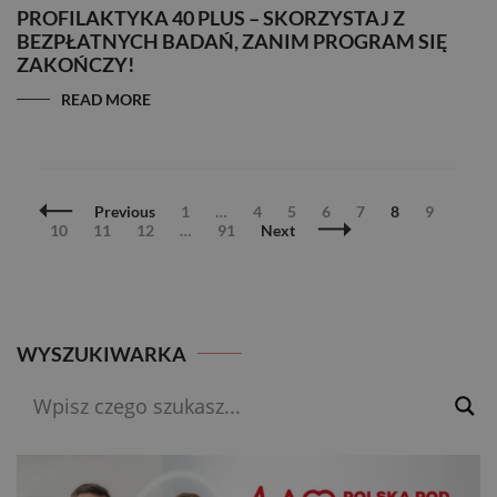
PROFILAKTYKA 40 PLUS – SKORZYSTAJ Z
BEZPŁATNYCH BADAŃ, ZANIM PROGRAM SIĘ
ZAKOŃCZY!
READ MORE
Posts
Page
Page
Page
Page
Page
Page
Page
Previous
1
…
4
5
6
7
8
9
Navigation
Page
Page
Page
Page
10
11
12
…
91
Next
WYSZUKIWARKA