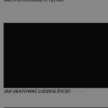
JAK I PO CO MIERZYĆ TĘTNO?
JAK URATOWAĆ LUDZKIE ŻYCIE?