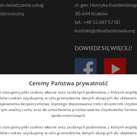
in świadczenia usług
ul. gen. Henryka Kamieńskieg
ektroniczną
30-644 Kraków
tel.: +48 12 687 57 00
kontakt@zikodlazdrowia.org
DOWIEDZ SIĘ WIĘCEJ!
Cenimy Państwa prywatność
e stosujemy pliki cookies własne oraz zaufanych podmiotów, z którymi współ
ików cookies uzyskujemy w celu gromadzenia danych służących do: ułatwieni
zapewnienia bezpieczeństwa, lepszego dopasowania treści do potrzeb Użytk
 w tym analizy ruchu oraz do umożliwienia przekierowania Użytkownika Serwi
społecznościowych.
e stosujemy pliki cookies własne oraz zaufanych podmiotów, z którymi współ
ików cookies uzyskujemy w celu gromadzenia danych służących do: ułatwieni