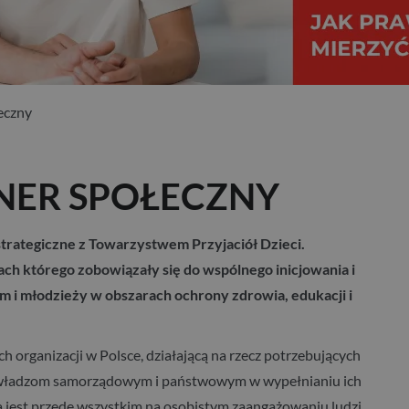
eczny
NER SPOŁECZNY
strategiczne z Towarzystwem Przyjaciół Dzieci.
ch którego zobowiązały się do wspólnego inicjowania i
m i młodzieży w obszarach ochrony zdrowia, edukacji i
ch organizacji w Polsce, działającą na rzecz potrzebujących
, władzom samorządowym i państwowym w wypełnianiu ich
 jest przede wszystkim na osobistym zaangażowaniu ludzi,