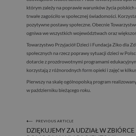
którym zależy na poprawie warunków życia polskich d
trwałe zagościło w społecznej świadomości. Korzysta
pozytywne postawy społeczne. Obecnie Towarzystwo j
ogniwa we wszystkich województwach oraz większośc
Towarzystwo Przyjaciół Dzieci i Fundacja Ziko dla Z
społecznych na rzecz poprawy sytuacji dzieci w Polsc
dotarcie z prozdrowotnymi programami edukacyjnym
korzystają z różnorodnych form opieki i zajęć w kilku
Pierwszy na skalę ogólnopolską program realizowany 
w październiku bieżącego roku.
PREVIOUS ARTICLE
NAWIGACJA
DZIĘKUJEMY ZA UDZIAŁ W ZBIÓRCE 