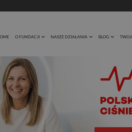
BLOG
TWOJE ZDROWIE
DOŁĄCZ DO NAS
KONTAKT
OME
O FUNDACJI
NASZE DZIAŁANIA
BLOG
TWOJ