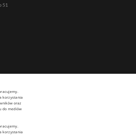
o 51
pracujemy.
a korzystania
owników oraz
su do mediów
pracujemy.
a korzystania