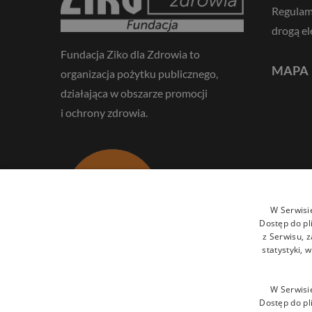
Regulam
drogą el
Fundacja Ziko dla Zdrowia to
MAPA
organizacja pożytku publicznego,
działająca w obszarze promocji
i ochrony zdrowia.
W Serwisi
Dostęp do pl
z Serwisu, 
statystyki,
NASZE DZIAŁANIA MOŻNA
WSPIERAĆ PRZEKAZUJĄC
W Serwisi
1,5% PODATKU:
Dostęp do pl