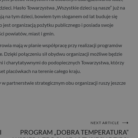
zieci. Hasło Towarzystwa „Wszystkie dzieci są nasze” już na
ją na tym dzieci, bowiem tym sloganem od lat buduje się
est organizacją pożytku publicznego i posiada swoje
i powiatów, miast i gmin.
drowia mają w planie współpracę przy realizacji programów
e. Dzięki połączeniu sił obydwu organizacji możliwe będzie
i i charytatywnymi do podopiecznych Towarzystwa, którzy
set placówkach na terenie całego kraju.
w partnerstwie strategicznym obu organizacji ruszy jeszcze
NEXT ARTICLE
I
PROGRAM „DOBRA TEMPERATURA”