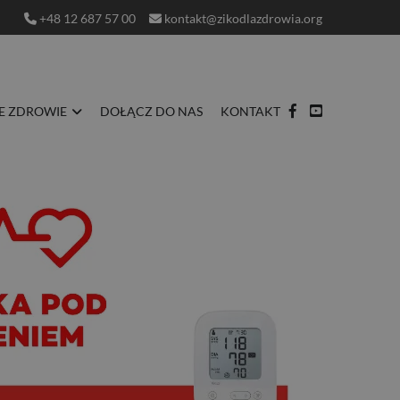
+48 12 687 57 00
kontakt@zikodlazdrowia.org
E ZDROWIE
DOŁĄCZ DO NAS
KONTAKT