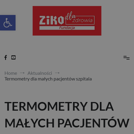
Skip
to
content
Otwórz pasek narzędzi
Ziko dla zdrowia
Home
Aktualności
Termometry dla małych pacjentów szpitala
TERMOMETRY DLA
MAŁYCH PACJENTÓW