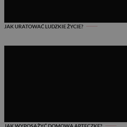
JAK URATOWAĆ LUDZKIE ŻYCIE?
JAK WYPOSAŻYĆ DOMOWĄ APTECZKĘ?