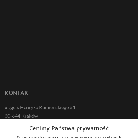
KONTAKT
ul. gen. Henryka Kamieńskiego 51
30-644 Kraków
tel.: +48 12 687 57 00
Cenimy Państwa prywatność
kontakt@zikodlazdrowia.org
W Serwisie stosujemy pliki cookies własne oraz zaufanych