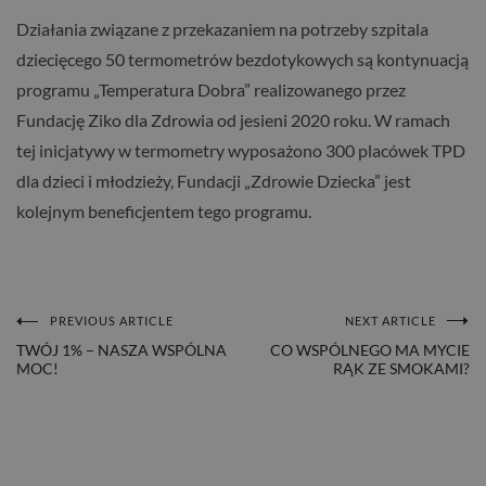
Działania związane z przekazaniem na potrzeby szpitala
dziecięcego 50 termometrów bezdotykowych są kontynuacją
programu „Temperatura Dobra” realizowanego przez
Fundację Ziko dla Zdrowia od jesieni 2020 roku. W ramach
tej inicjatywy w termometry wyposażono 300 placówek TPD
dla dzieci i młodzieży, Fundacji „Zdrowie Dziecka” jest
kolejnym beneficjentem tego programu.
PREVIOUS ARTICLE
NEXT ARTICLE
NAWIGACJA
TWÓJ 1% – NASZA WSPÓLNA
CO WSPÓLNEGO MA MYCIE
MOC!
RĄK ZE SMOKAMI?
WPISU