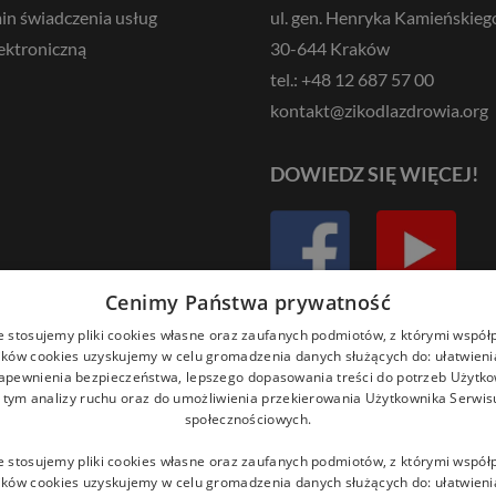
in świadczenia usług
ul. gen. Henryka Kamieńskieg
ektroniczną
30-644 Kraków
tel.: +48 12 687 57 00
kontakt@zikodlazdrowia.org
DOWIEDZ SIĘ WIĘCEJ!
Cenimy Państwa prywatność
e stosujemy pliki cookies własne oraz zaufanych podmiotów, z którymi współ
ików cookies uzyskujemy w celu gromadzenia danych służących do: ułatwieni
zapewnienia bezpieczeństwa, lepszego dopasowania treści do potrzeb Użytk
 w tym analizy ruchu oraz do umożliwienia przekierowania Użytkownika Serwi
społecznościowych.
e stosujemy pliki cookies własne oraz zaufanych podmiotów, z którymi współ
ików cookies uzyskujemy w celu gromadzenia danych służących do: ułatwieni