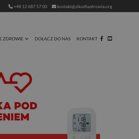
+48 12 687 57 00
kontakt@zikodlazdrowia.org
E ZDROWIE
DOŁĄCZ DO NAS
KONTAKT