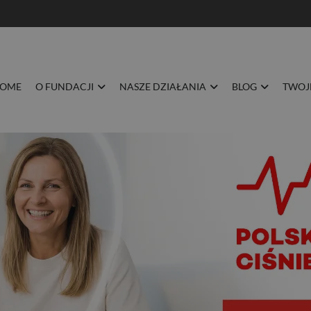
BLOG
TWOJE ZDROWIE
DOŁĄCZ DO NAS
KONTAKT
OME
O FUNDACJI
NASZE DZIAŁANIA
BLOG
TWOJ