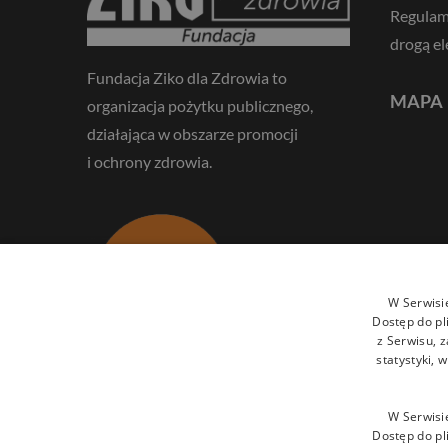
Regulam
drogą el
Fundacja Ziko dla Zdrowia to
MAPA
organizacja pożytku publicznego,
działająca w obszarze promocji
i ochrony zdrowia.
W Serwisi
Dostęp do pl
z Serwisu, 
statystyki,
NASZE DZIAŁANIA MOŻNA
WSPIERAĆ PRZEKAZUJĄC
W Serwisi
1,5% PODATKU:
Dostęp do pl