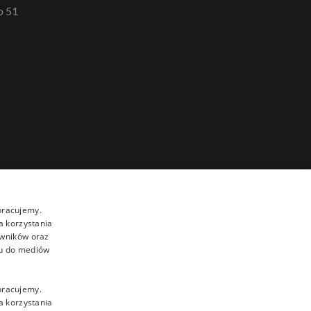
o 51
pracujemy.
a korzystania
owników oraz
su do mediów
pracujemy.
a korzystania