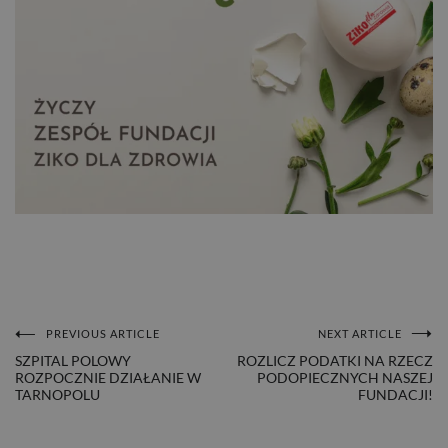
PREVIOUS ARTICLE
NEXT ARTICLE
NAWIGACJA
SZPITAL POLOWY
ROZLICZ PODATKI NA RZECZ
ROZPOCZNIE DZIAŁANIE W
PODOPIECZNYCH NASZEJ
WPISU
TARNOPOLU
FUNDACJI!