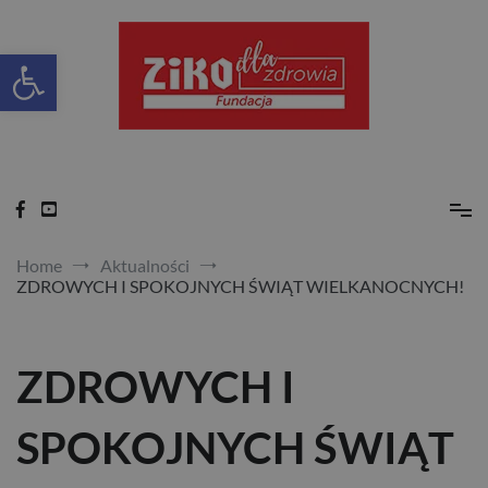
Skip
to
content
Otwórz pasek narzędzi
Ziko dla zdrowia
Home
Aktualności
ZDROWYCH I SPOKOJNYCH ŚWIĄT WIELKANOCNYCH!
ZDROWYCH I
SPOKOJNYCH ŚWIĄT