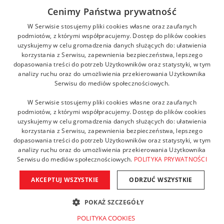
tel.: +48 12 687 57 00
Cenimy Państwa prywatność
kontakt@zikodlazdrowia.org
W Serwisie stosujemy pliki cookies własne oraz zaufanych
podmiotów, z którymi współpracujemy. Dostęp do plików cookies
uzyskujemy w celu gromadzenia danych służących do: ułatwienia
DOWIEDZ SIĘ WIĘCEJ!
korzystania z Serwisu, zapewnienia bezpieczeństwa, lepszego
dopasowania treści do potrzeb Użytkowników oraz statystyki, w tym
analizy ruchu oraz do umożliwienia przekierowania Użytkownika
Serwisu do mediów społecznościowych.
W Serwisie stosujemy pliki cookies własne oraz zaufanych
podmiotów, z którymi współpracujemy. Dostęp do plików cookies
uzyskujemy w celu gromadzenia danych służących do: ułatwienia
korzystania z Serwisu, zapewnienia bezpieczeństwa, lepszego
dopasowania treści do potrzeb Użytkowników oraz statystyki, w tym
analizy ruchu oraz do umożliwienia przekierowania Użytkownika
Serwisu do mediów społecznościowych.
POLITYKA PRYWATNOŚCI
AKCEPTUJ WSZYSTKIE
ODRZUĆ WSZYSTKIE
Copyright © 2021 Fundacja ZIKO dla zdrowia. Wszelkie prawa
zastrzeżone. Powered by AMGS.
POKAŻ SZCZEGÓŁY
POLITYKA COOKIES