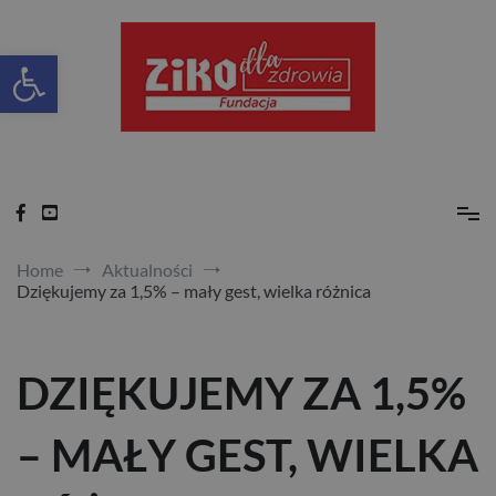
Skip
to
content
Otwórz pasek narzędzi
Ziko dla zdrowia
Home
Aktualności
Dziękujemy za 1,5% – mały gest, wielka różnica
DZIĘKUJEMY ZA 1,5%
– MAŁY GEST, WIELKA