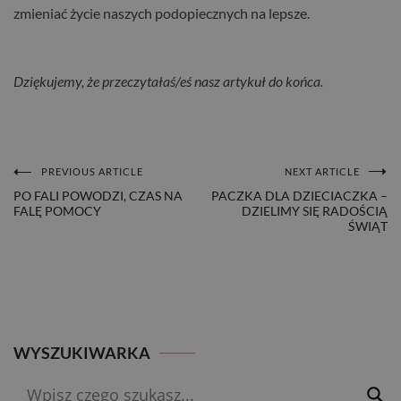
zmieniać życie naszych podopiecznych na lepsze.
Dziękujemy, że przeczytałaś/eś nasz artykuł do końca.
PREVIOUS ARTICLE
NEXT ARTICLE
NAWIGACJA
PO FALI POWODZI, CZAS NA
PACZKA DLA DZIECIACZKA –
FALĘ POMOCY
DZIELIMY SIĘ RADOŚCIĄ
WPISU
ŚWIĄT
WYSZUKIWARKA