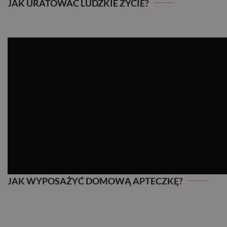
JAK URATOWAĆ LUDZKIE ŻYCIE?
JAK WYPOSAŻYĆ DOMOWĄ APTECZKĘ?
JAK WYPOSAŻYĆ DOMOWĄ APTECZKĘ?