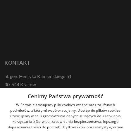
KONTAKT
ul. gen. Henryka Kamieńskiego 51
30-644 Kraków
tel.: +48 12 687 57 00
Cenimy Państwa prywatność
kontakt@zikodlazdrowia.org
W Serwisie stosujemy pliki cookies własne oraz zaufanych
podmiotów, z którymi współpracujemy. Dostęp do plików cookies
uzyskujemy w celu gromadzenia danych służących do: ułatwienia
DOWIEDZ SIĘ WIĘCEJ!
korzystania z Serwisu, zapewnienia bezpieczeństwa, lepszego
dopasowania treści do potrzeb Użytkowników oraz statystyki, w tym