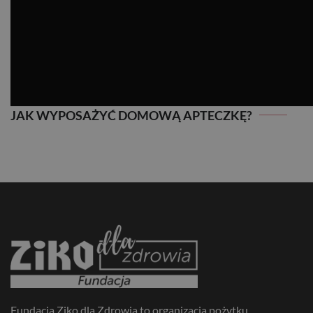
JAK WYPOSAŻYĆ DOMOWĄ APTECZKĘ?
JAK WYPOSAŻYĆ DOMOWĄ APTECZKĘ?
Fundacja Ziko dla Zdrowia to organizacja pożytku