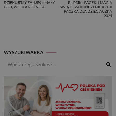
NAWIGACJA
DZIĘKUJEMY ZA 1,5% – MAŁY
BILECIKI, PACZKI I MAGIA
GEST, WIELKA RÓŻNICA
ŚWIĄT – ZAKOŃCZENIE AKCJI
WPISU
PACZKA DLA DZIECIACZKA
2024
WYSZUKIWARKA